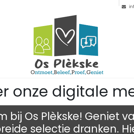
en Sie uns
Jobs
Openingsuren
Gallerij
in
ier onze digitale m
 bij Os Plèkske! Geniet v
reide selectie dranken. Hi