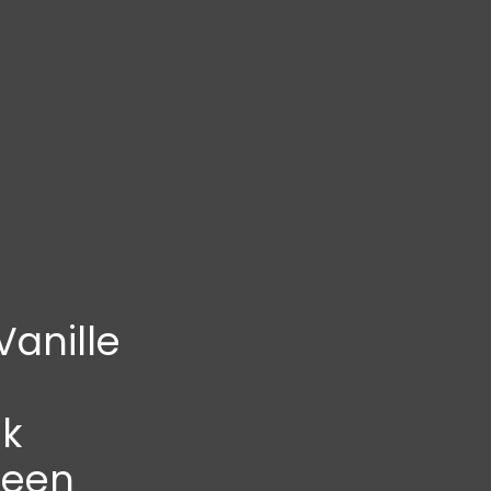
anille
k
lleen