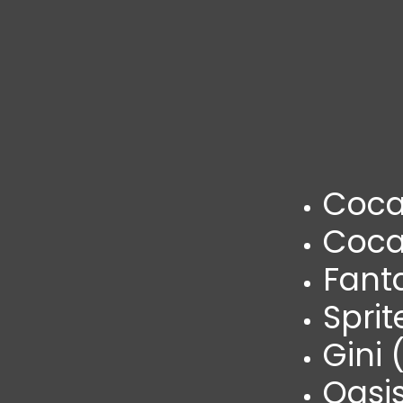
Coca
Coca
Fant
Sprit
Gini 
Oasis