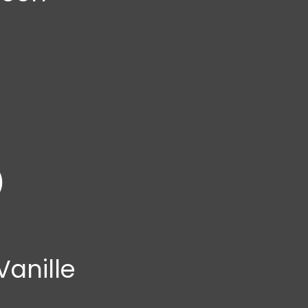
)
anille