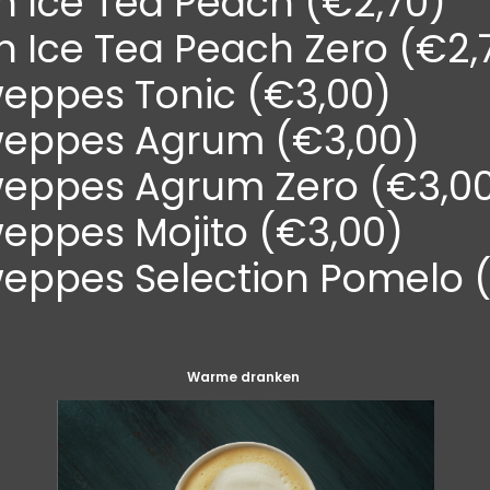
n Ice Tea Peach (€2,70)
n Ice Tea Peach Zero (€2,
eppes Tonic (€3,00)
eppes Agrum (€3,00)
eppes Agrum Zero (€3,0
eppes Mojito (€3,00)
eppes Selection Pomelo 
Warme dranken