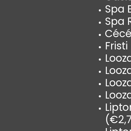
Spa B
Spa 
Cécé
Frist
Looz
Looz
Looz
Looza
Lipto
(€2,