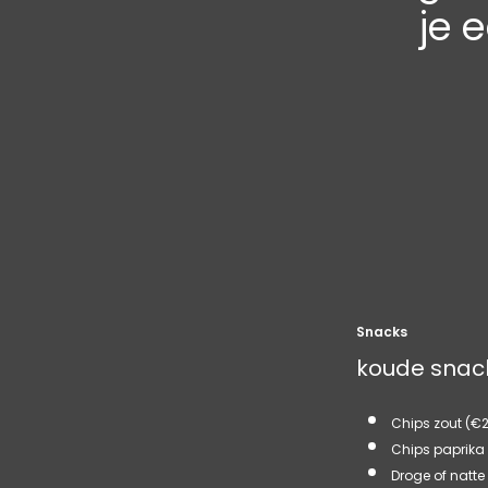
je 
Snacks
koude snac
Chips zout (€2
Chips paprika
Droge of natte