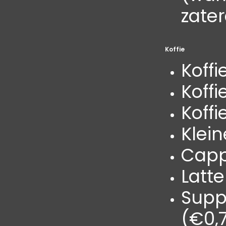
zate
Koffie
Koffi
Koffi
Koffi
Klein
Capp
Latt
Supp
(€0,