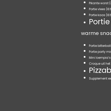
Pikante worst 
Portie vlees (€
Portie kaas (€
Porti
warme sna
Portie bitterba
Portie party mi
Mini loempia’s 
Croque uit het 
Pizza
Supplement ex