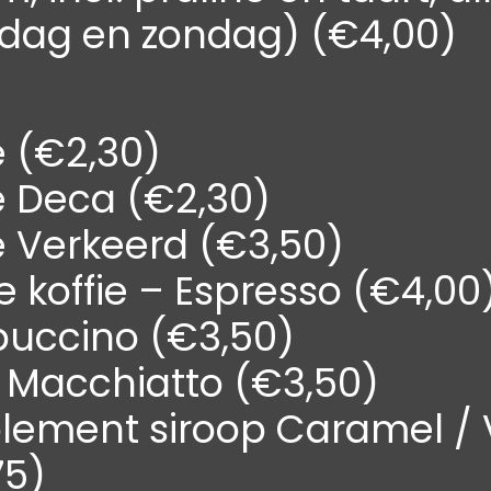
rdag en zondag) (€4,00)
e (€2,30)
e Deca (€2,30)
e Verkeerd (€3,50)
e koffie – Espresso (€4,00
uccino (€3,50)
e Macchiatto (€3,50)
lement siroop Caramel / V
75)