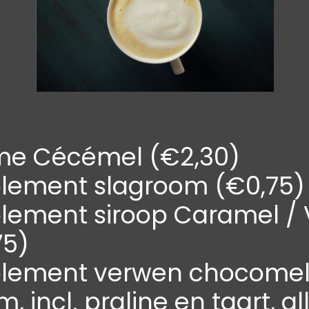
e Cécémel (€2,30)
lement slagroom (€0,75)
lement siroop Caramel / V
75)
lement verwen chocomel
, incl. praline en taart, a