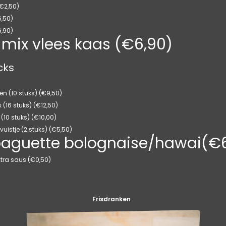
(€2,50)
6,50)
6,90)
e mix vlees kaas (€6,90)
cks
llen (10 stuks) (€9,50)
x (16 stuks) (€12,50)
(10 stuks) (€10,00)
vuistje (2 stuks) (€5,50)
baguette bolognaise/hawai(€
tra saus (€0,50)
Frisdranken