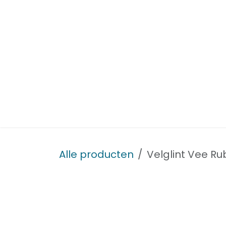
Overslaan naar inhoud
Startpagina
Tewerkstelling
Missie en visie
Alle producten
Velglint Vee R