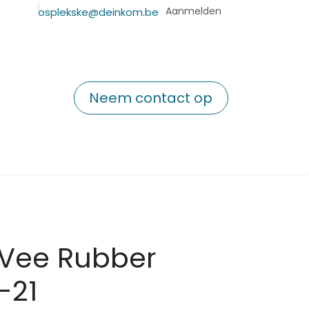
kaart
Aanmelden
osplekske@deinkom.be
Neem contact op
t Vee Rubber
-21