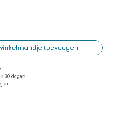
winkelmandje toevoegen
n
an 30 dagen
agen