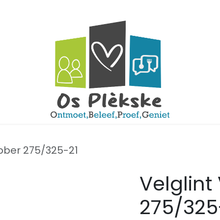
Neem contact op met ons
Vacatures
Openingsuren
menu
ubber 275/325-21
Velglin
275/325