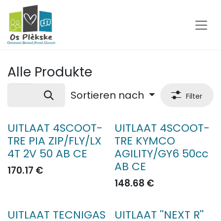
Zum Inhalt springen
Alle Produkte
Sortieren nach
Filter
UITLAAT 4SCOOT-
UITLAAT 4SCOOT-
TRE PIA ZIP/FLY/LX
TRE KYMCO
4T 2V 50 AB CE
AGILITY/GY6 50cc
AB CE
170.17
€
148.68
€
UITLAAT TECNIGAS
UITLAAT ''NEXT R''