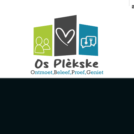
us
Jobs
Openingsuren
Gallerij